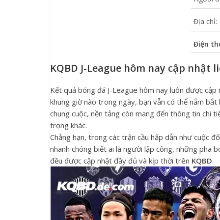
Địa chỉ:
Điện th
KQBD J-League hôm nay cập nhật li
Kết quả bóng đá J-League hôm nay luôn được cập nh
khung giờ nào trong ngày, bạn vẫn có thể nắm bắt k
chung cuộc, nền tảng còn mang đến thông tin chi tiế
trọng khác.
Chẳng hạn, trong các trận cầu hấp dẫn như cuộc đố
nhanh chóng biết ai là người lập công, những pha b
đều được cập nhật đầy đủ và kịp thời trên
KQBD
.