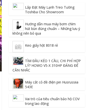
Lắp Đặt Máy Lạnh Treo Tường
Toshiba Cho Showroom
Hướng dẫn mua máy bơm chìm
hút bùn đúng chuẩn – Những lưu ý
không nên bỏ qua
Keo giấy hột 8018 rẻ
TÌM ĐẦU KÉO 1 CẦU, CHI PHÍ HỢP
LÝ? HOWO V5-X 310HP ĐÁNG ĐỂ
CÂN NHẮC
Máy cắt cỏ đề điện pin Husrussiia
543E
Vai trò của tiêu chuẩn bảo hộ COV
trong lao động