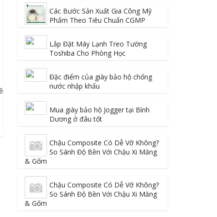
Các Bước Sản Xuất Gia Công Mỹ
Phẩm Theo Tiêu Chuẩn CGMP
Lắp Đặt Máy Lạnh Treo Tường
Toshiba Cho Phòng Học
Đặc điểm của giày bảo hộ chống
nước nhập khẩu
ề
Mua giày bảo hộ Jogger tại Bình
Dương ở đâu tốt
Chậu Composite Có Dễ Vỡ Không?
So Sánh Độ Bền Với Chậu Xi Măng
& Gốm
Chậu Composite Có Dễ Vỡ Không?
So Sánh Độ Bền Với Chậu Xi Măng
& Gốm