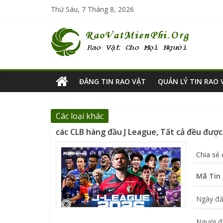
Thứ Sáu, 7 Tháng 8, 2026
ĐĂNG TIN RAO VẶT
QUẢN LÝ TIN RAO 
Các loại khác
các CLB hàng đầu J League, Tất cả đều được
Chia sẻ
Mã Tin 
Ngày đă
Người đ