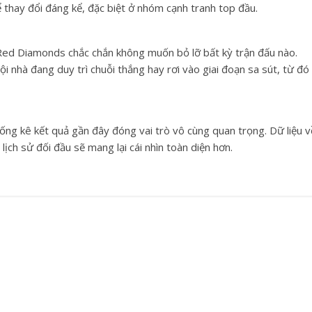
ể thay đổi đáng kể, đặc biệt ở nhóm cạnh tranh top đầu.
ed Diamonds chắc chắn không muốn bỏ lỡ bất kỳ trận đấu nào.
i nhà đang duy trì chuỗi thắng hay rơi vào giai đoạn sa sút, từ đó
ống kê kết quả gần đây đóng vai trò vô cùng quan trọng. Dữ liệu v
 lịch sử đối đầu sẽ mang lại cái nhìn toàn diện hơn.