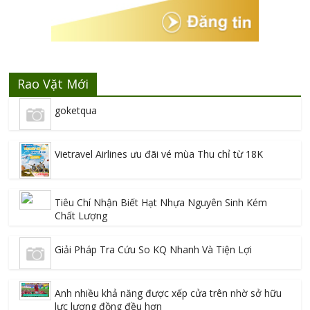
Rao Vặt Mới
goketqua
Vietravel Airlines ưu đãi vé mùa Thu chỉ từ 18K
Tiêu Chí Nhận Biết Hạt Nhựa Nguyên Sinh Kém
Chất Lượng
Giải Pháp Tra Cứu So KQ Nhanh Và Tiện Lợi
Anh nhiều khả năng được xếp cửa trên nhờ sở hữu
lực lượng đồng đều hơn