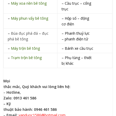
–
Máy xoa nền bê tông
– Cầu trục – cổng
trục
–
Máy phun vẩy bê tông
– Hộp số – động
cơ điện
–
Búa đục phá đá
–
đục
– Phanh thuỷ lực
phá bê tông
– phanh điện tử
–
Máy trộn bê tông
– Bánh xe cầu trục
–
Trạm trộn bê tông
– Phụ tùng – thiết
bị khác
Mọi
thắc mắc, Quý khách vui lòng liên hệ:
–
Hotline,
Zalo: 0913 461 586
– Kỹ
thuật bảo hành: 0946 461 586
–
Email:
vanduoc1586@hotmail.com