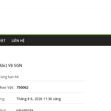
VẶT
LIÊN HỆ
Bắc) Về SGN
 cùng bạn bè
Rao Vặt:
750062
ng:
Tháng 8 6, 2026 11:36 sáng
ăng:
nguyetnga