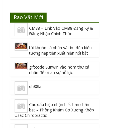
Rao Vặt Mới
CM88 – Link Vào CM88 Đăng Ký &
Đăng Nhập Chính Thức
tài khoản cá nhân và tìm đến biểu
tượng nạp tiền xuất hiện nổi bật
giftcode Sunwin vào hòm thư cá
nhân để tri ân sự nỗ lực
qh88la
Các dấu hiệu nhận biết bàn chân
bẹt – Phòng Khám Cơ Xương Khớp
Usac Chiropractic