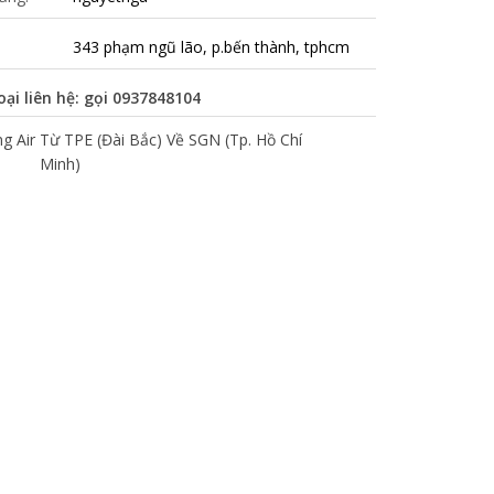
343 phạm ngũ lão, p.bến thành, tphcm
oại liên hệ: gọi
0937848104
 Air Từ TPE (Đài Bắc) Về SGN (Tp. Hồ Chí
Minh)