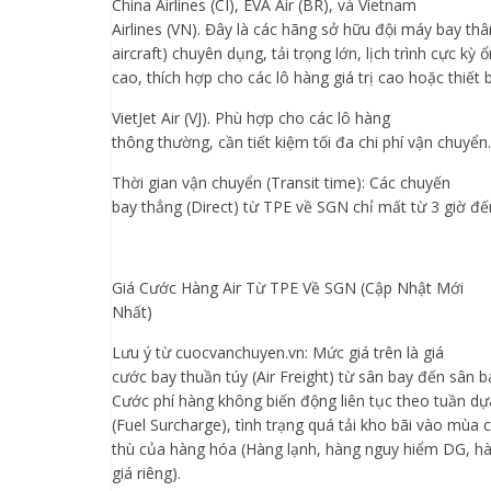
China Airlines (CI), EVA Air (BR), và Vietnam
Airlines (VN). Đây là các hãng sở hữu đội máy bay th
aircraft) chuyên dụng, tải trọng lớn, lịch trình cực kỳ
cao, thích hợp cho các lô hàng giá trị cao hoặc thiết 
VietJet Air (VJ). Phù hợp cho các lô hàng
thông thường, cần tiết kiệm tối đa chi phí vận chuyển.
Thời gian vận chuyển (Transit time): Các chuyến
bay thẳng (Direct) từ TPE về SGN chỉ mất từ 3 giờ đến
Giá Cước Hàng Air Từ TPE Về SGN (Cập Nhật Mới
Nhất)
Lưu ý từ cuocvanchuyen.vn: Mức giá trên là giá
cước bay thuần túy (Air Freight) từ sân bay đến sân bay
Cước phí hàng không biến động liên tục theo tuần dựa
(Fuel Surcharge), tình trạng quá tải kho bãi vào mùa 
thù của hàng hóa (Hàng lạnh, hàng nguy hiểm DG, hà
giá riêng).