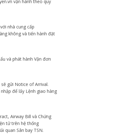
uyen.vn vận hành theo quy
p với nhà cung cấp
hàng không và tiến hành đặt
khẩu và phát hành Vận đơn
ẽ gửi Notice of Arrival.
 nhập để lấy Lệnh giao hàng
ract, Airway Bill và Chứng
ện tử trên hệ thống
Hải quan Sân bay TSN.