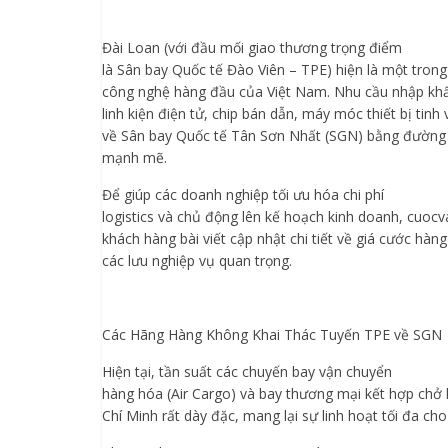
Đài Loan (với đầu mối giao thương trọng điểm
là Sân bay Quốc tế Đào Viên – TPE) hiện là một trong
công nghệ hàng đầu của Việt Nam. Nhu cầu nhập kh
linh kiện điện tử, chip bán dẫn, máy móc thiết bị tin
về Sân bay Quốc tế Tân Sơn Nhất (SGN) bằng đường 
mạnh mẽ.
Để giúp các doanh nghiệp tối ưu hóa chi phí
logistics và chủ động lên kế hoạch kinh doanh, cuocv
khách hàng bài viết cập nhật chi tiết về giá cước hàn
các lưu nghiệp vụ quan trọng.
Các Hãng Hàng Không Khai Thác Tuyến TPE về SGN
Hiện tại, tần suất các chuyến bay vận chuyển
hàng hóa (Air Cargo) và bay thương mại kết hợp chở 
Chí Minh rất dày đặc, mang lại sự linh hoạt tối đa ch