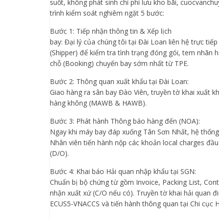
suốt, không phát sinh chi phí lưu kho bãi, cuocvanch
trình kiểm soát nghiêm ngặt 5 bước:
Bước 1: Tiếp nhận thông tin & Xếp lịch
bay: Đại lý của chúng tôi tại Đài Loan liên hệ trực tiế
(Shipper) để kiểm tra tình trạng đóng gói, tem nhãn 
chỗ (Booking) chuyến bay sớm nhất từ TPE.
Bước 2: Thông quan xuất khẩu tại Đài Loan:
Giao hàng ra sân bay Đào Viên, truyền tờ khai xuất 
hàng không (MAWB & HAWB).
Bước 3: Phát hành Thông báo hàng đến (NOA):
Ngay khi máy bay đáp xuống Tân Sơn Nhất, hệ thống s
Nhân viên tiến hành nộp các khoản local charges đầu
(D/O).
Bước 4: Khai báo Hải quan nhập khẩu tại SGN:
Chuẩn bị bộ chứng từ gồm Invoice, Packing List, Cont
nhận xuất xứ (C/O nếu có). Truyền tờ khai hải quan đi
ECUS5-VNACCS và tiến hành thông quan tại Chi cục 