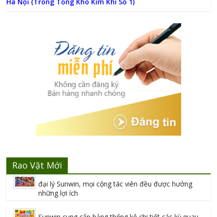
Hà Nội (Trong Tổng Kho Kim Khí Số 1)
Rao Vặt Mới
đại lý Sunwin, mọi cộng tác viên đều được hưởng
những lợi ích
Sunwin cung cấp bảng thống kê chi tiết các kỳ quay