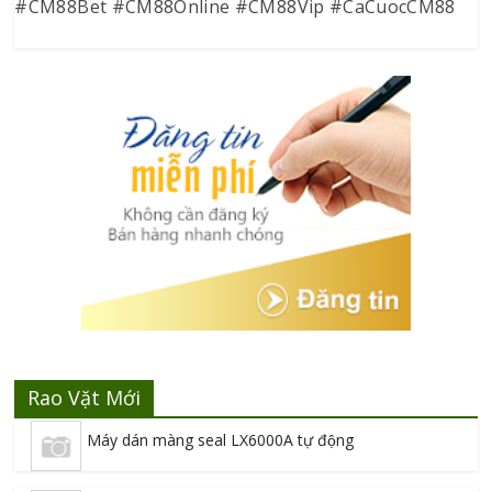
#CM88Bet #CM88Online #CM88Vip #CaCuocCM88
Rao Vặt Mới
Máy dán màng seal LX6000A tự động