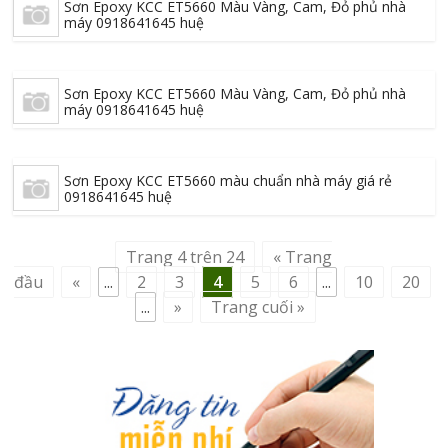
Sơn Epoxy KCC ET5660 Màu Vàng, Cam, Đỏ phủ nhà
máy 0918641645 huệ
Sơn Epoxy KCC ET5660 Màu Vàng, Cam, Đỏ phủ nhà
máy 0918641645 huệ
Sơn Epoxy KCC ET5660 màu chuẩn nhà máy giá rẻ
0918641645 huệ
Trang 4 trên 24
« Trang
đầu
«
...
2
3
4
5
6
...
10
20
...
»
Trang cuối »