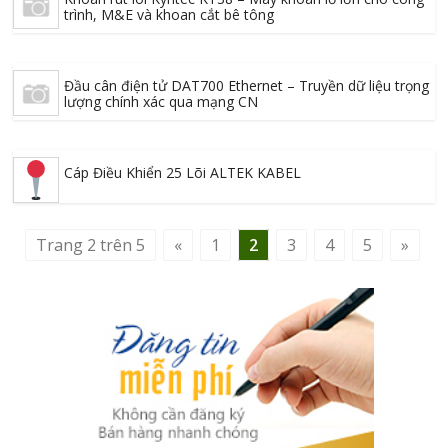
trình, M&E và khoan cắt bê tông
Đầu cân điện tử DAT700 Ethernet – Truyền dữ liệu trọng
lượng chính xác qua mạng CN
Cáp Điều Khiển 25 Lõi ALTEK KABEL
Trang 2 trên 5
«
1
2
3
4
5
»