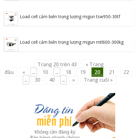
Load cell cảm biến trọng lượng migun tsw950-30tf
Load cell cảm biến trọng lượng migun mtl600-300kg
Trang 20 trên 43
« Trang
đầu
«
...
10
...
18
19
20
21
22
...
30
40
...
»
Trang cuối »