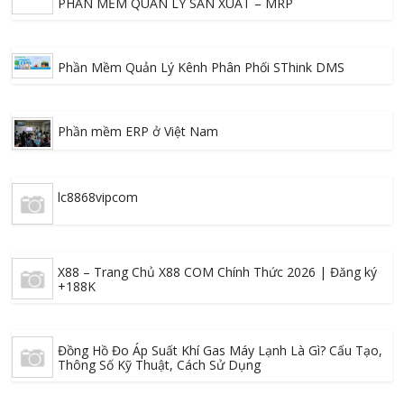
PHẦN MỀM QUẢN LÝ SẢN XUẤT – MRP
Phần Mềm Quản Lý Kênh Phân Phối SThink DMS
Phần mềm ERP ở Việt Nam
lc8868vipcom
X88 – Trang Chủ X88 COM Chính Thức 2026 | Đăng ký
+188K
Đồng Hồ Đo Áp Suất Khí Gas Máy Lạnh Là Gì? Cấu Tạo,
Thông Số Kỹ Thuật, Cách Sử Dụng