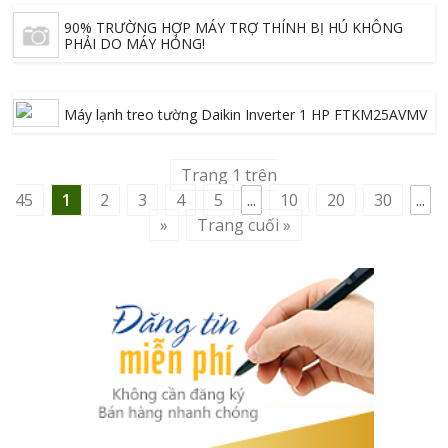
90% TRƯỜNG HỢP MÁY TRỢ THÍNH BỊ HÚ KHÔNG
PHẢI DO MÁY HỎNG!
Máy lạnh treo tường Daikin Inverter 1 HP FTKM25AVMV
Trang 1 trên
45
1
2
3
4
5
...
10
20
30
...
»
Trang cuối »