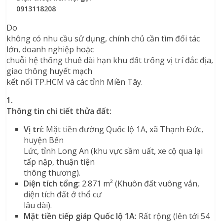
0913118208
Do
không có nhu cầu sử dụng, chính chủ cần tìm đối tác
lớn, doanh nghiệp hoặc
chuỗi hệ thống thuê dài hạn khu đất trống vị trí đắc địa,
giao thông huyết mạch
kết nối TP.HCM và các tỉnh Miền Tây.
1.
Thông tin chi tiết thửa đất:
Vị trí:
Mặt tiền đường Quốc lộ 1A, xã Thạnh Đức,
huyện Bến
Lức, tỉnh Long An (khu vực sầm uất, xe cộ qua lại
tấp nập, thuận tiện
thông thương).
Diện tích tổng:
2.871 m² (Khuôn đất vuông vắn,
diện tích đất ở thổ cư
lâu dài).
Mặt tiền tiếp giáp Quốc lộ 1A:
Rất rộng (lên tới 54