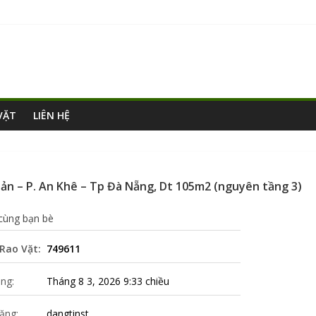
VẶT
LIÊN HỆ
 – P. An Khê – Tp Đà Nẵng, Dt 105m2 (nguyên tầng 3)
 cùng bạn bè
Rao Vặt:
749611
ng:
Tháng 8 3, 2026 9:33 chiều
ăng:
dangtinst