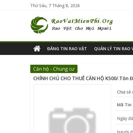
Thứ Sáu, 7 Tháng 8, 2026
ĐĂNG TIN RAO VẶT
QUẢN LÝ TIN RAO 
Căn hộ - Chung cư
CHÍNH CHỦ CHO THUÊ CĂN HỘ K500/.Tôn Đản
Chia sẻ
Mã Tin 
Ngày đă
Người đ