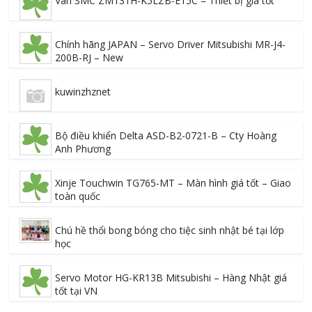
Van SMC ZM131H-K5LZB-E15C – Thiết bị giá tốt
Chính hãng JAPAN – Servo Driver Mitsubishi MR-J4-
200B-RJ – New
kuwinzhznet
Bộ điều khiển Delta ASD-B2-0721-B – Cty Hoàng
Anh Phương
Xinje Touchwin TG765-MT – Màn hình giá tốt – Giao
toàn quốc
Chú hề thổi bong bóng cho tiệc sinh nhật bé tại lớp
học
Servo Motor HG-KR13B Mitsubishi – Hàng Nhật giá
tốt tại VN