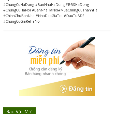
#ChungCuHaDong #BanNhaHaDong #BĐSHaDong
#ChungCuHaNoi #BanNhaHaNoi#MuaChungCuThanhHa
#ChinhChuBanNha #NhaDepGiaTot #DauTuBĐS
#ChungCuGiaReHaNoi
Rao Vặt Mới