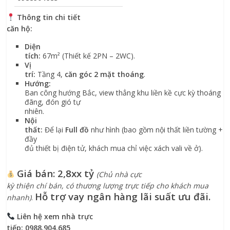
Thông tin chi tiết
căn hộ:
Diện
tích:
67m² (Thiết kế 2PN – 2WC).
Vị
trí:
Tầng 4,
căn góc 2 mặt thoáng
.
Hướng:
Ban công hướng Bắc, view thẳng khu liền kề cực kỳ thoáng
đãng, đón gió tự
nhiên.
Nội
thất:
Để lại
Full đồ
như hình (bao gồm nội thất liền tường +
đầy
đủ thiết bị điện tử, khách mua chỉ việc xách vali về ở).
Giá bán:
2,8xx tỷ
(Chủ nhà cực
kỳ thiện chí bán, có thương lượng trực tiếp cho khách mua
Hỗ trợ vay ngân hàng lãi suất ưu đãi.
nhanh)
.
Liên hệ xem nhà trực
tiếp:
0988.904.685