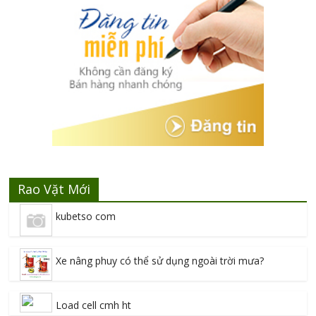
Rao Vặt Mới
kubetso com
Xe nâng phuy có thể sử dụng ngoài trời mưa?
Load cell cmh ht