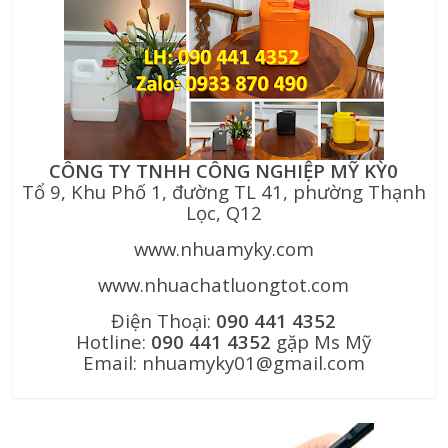
CÔNG TY TNHH CÔNG NGHIỆP MỸ KỲ0
Tổ 9, Khu Phố 1, đường TL 41, phường Thạnh
Lọc, Q12
www.nhuamyky.com
www.nhuachatluongtot.com
Điện Thoại:
090 441 4352
Hotline:
090 441 4352
gặp Ms Mỹ
Email: nhuamyky01@gmail.com