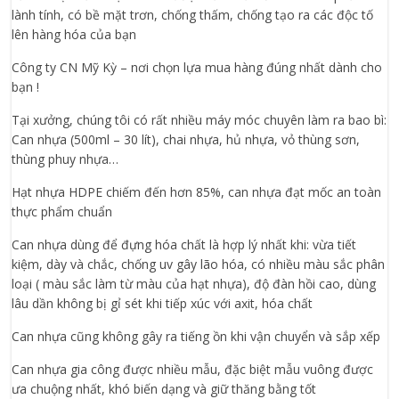
lành tính, có bề mặt trơn, chống thấm, chống tạo ra các độc tố
lên hàng hóa của bạn
Công ty CN Mỹ Kỳ – nơi chọn lựa mua hàng đúng nhất dành cho
bạn !
Tại xưởng, chúng tôi có rất nhiều máy móc chuyên làm ra bao bì:
Can nhựa (500ml – 30 lít), chai nhựa, hủ nhựa, vỏ thùng sơn,
thùng phuy nhựa…
Hạt nhựa HDPE chiếm đến hơn 85%, can nhựa đạt mốc an toàn
thực phẩm chuẩn
Can nhựa dùng để đựng hóa chất là hợp lý nhất khi: vừa tiết
kiệm, dày và chắc, chống uv gây lão hóa, có nhiều màu sắc phân
loại ( màu sắc làm từ màu của hạt nhựa), độ đàn hồi cao, dùng
lâu dần không bị gỉ sét khi tiếp xúc với axit, hóa chất
Can nhựa cũng không gây ra tiếng ồn khi vận chuyển và sắp xếp
Can nhựa gia công được nhiều mẫu, đặc biệt mẫu vuông được
ưa chuộng nhất, khó biến dạng và giữ thăng bằng tốt