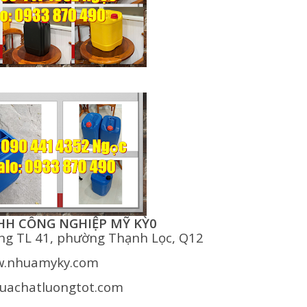
HH CÔNG NGHIỆP MỸ KỲ0
ờng TL 41, phường Thạnh Lọc, Q12
.nhuamyky.com
uachatluongtot.com