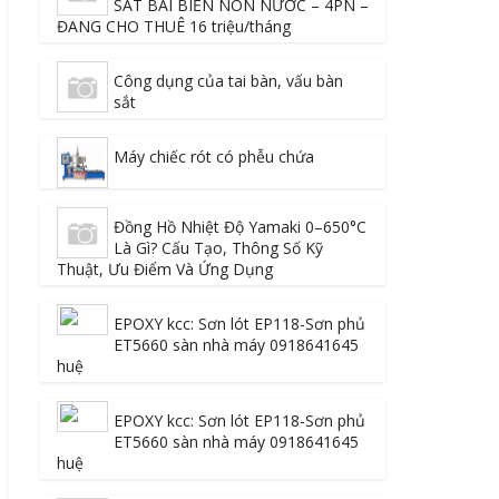
SÁT BÃI BIỂN NON NƯỚC – 4PN –
ĐANG CHO THUÊ 16 triệu/tháng
Công dụng của tai bàn, vấu bàn
sắt
Máy chiếc rót có phễu chứa
Đồng Hồ Nhiệt Độ Yamaki 0–650°C
Là Gì? Cấu Tạo, Thông Số Kỹ
Thuật, Ưu Điểm Và Ứng Dụng
EPOXY kcc: Sơn lót EP118-Sơn phủ
ET5660 sàn nhà máy 0918641645
huệ
EPOXY kcc: Sơn lót EP118-Sơn phủ
ET5660 sàn nhà máy 0918641645
huệ