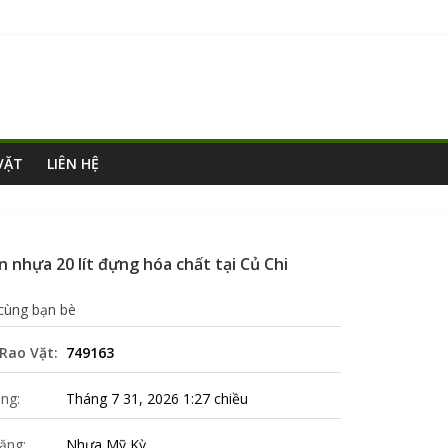
VẶT
LIÊN HỆ
n nhựa 20 lít đựng hóa chất tại Củ Chi
 cùng bạn bè
Rao Vặt:
749163
ng:
Tháng 7 31, 2026 1:27 chiều
ăng:
Nhựa Mỹ Kỳ