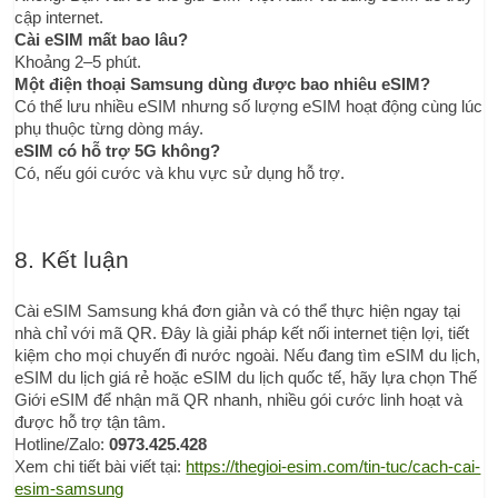
cập internet.
Cài eSIM mất bao lâu?
Khoảng 2–5 phút.
Một điện thoại Samsung dùng được bao nhiêu eSIM?
Có thể lưu nhiều eSIM nhưng số lượng eSIM hoạt động cùng lúc 
phụ thuộc từng dòng máy.
eSIM có hỗ trợ 5G không?
Có, nếu gói cước và khu vực sử dụng hỗ trợ.
8. Kết luận
Cài eSIM Samsung khá đơn giản và có thể thực hiện ngay tại 
nhà chỉ với mã QR. Đây là giải pháp kết nối internet tiện lợi, tiết 
kiệm cho mọi chuyến đi nước ngoài. Nếu đang tìm eSIM du lịch, 
eSIM du lịch giá rẻ hoặc eSIM du lịch quốc tế, hãy lựa chọn Thế 
Giới eSIM để nhận mã QR nhanh, nhiều gói cước linh hoạt và 
được hỗ trợ tận tâm.
Hotline/Zalo: 
0973.425.428
Xem chi tiết bài viết tại: 
https://thegioi-esim.com/tin-tuc/cach-cai-
esim-samsung