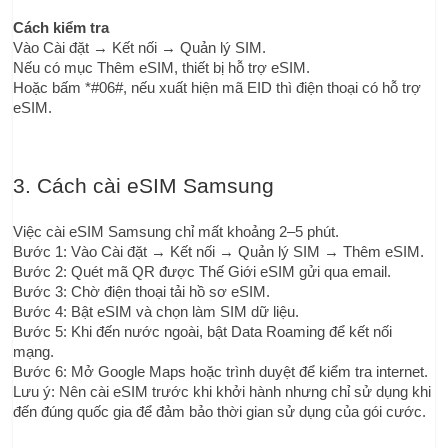
Cách kiểm tra
Vào Cài đặt → Kết nối → Quản lý SIM.
Nếu có mục Thêm eSIM, thiết bị hỗ trợ eSIM.
Hoặc bấm *#06#, nếu xuất hiện mã EID thì điện thoại có hỗ trợ 
eSIM.
3. Cách cài eSIM Samsung
Việc cài eSIM Samsung chỉ mất khoảng 2–5 phút.
Bước 1: Vào Cài đặt → Kết nối → Quản lý SIM → Thêm eSIM.
Bước 2: Quét mã QR được Thế Giới eSIM gửi qua email.
Bước 3: Chờ điện thoại tải hồ sơ eSIM.
Bước 4: Bật eSIM và chọn làm SIM dữ liệu.
Bước 5: Khi đến nước ngoài, bật Data Roaming để kết nối 
mạng.
Bước 6: Mở Google Maps hoặc trình duyệt để kiểm tra internet.
Lưu ý: Nên cài eSIM trước khi khởi hành nhưng chỉ sử dụng khi 
đến đúng quốc gia để đảm bảo thời gian sử dụng của gói cước.