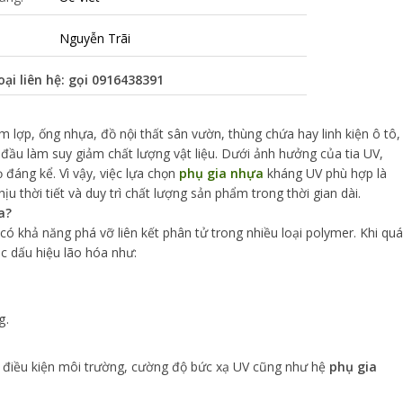
Nguyễn Trãi
oại liên hệ: gọi
0916438391
 lợp, ống nhựa, đồ nội thất sân vườn, thùng chứa hay linh kiện ô tô,
đầu làm suy giảm chất lượng vật liệu. Dưới ảnh hưởng của tia UV,
 đáng kể. Vì vậy, việc lựa chọn
phụ gia nhựa
kháng UV phù hợp là
u thời tiết và duy trì chất lượng sản phẩm trong thời gian dài.
a?
có khả năng phá vỡ liên kết phân tử trong nhiều loại polymer. Khi quá
các dấu hiệu lão hóa như:
g.
 điều kiện môi trường, cường độ bức xạ UV cũng như hệ
phụ gia