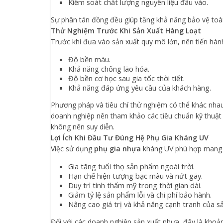
Kiểm soát chất lượng nguyên liệu đầu vào.
Sự phân tán đồng đều giúp tăng khả năng bảo vệ toà
Thử Nghiệm Trước Khi Sản Xuất Hàng Loạt
Trước khi đưa vào sản xuất quy mô lớn, nên tiến hàn
Độ bền màu.
Khả năng chống lão hóa.
Độ bền cơ học sau gia tốc thời tiết.
Khả năng đáp ứng yêu cầu của khách hàng.
Phương pháp và tiêu chí thử nghiệm có thể khác nha
doanh nghiệp nên tham khảo các tiêu chuẩn kỹ thuật 
không nên suy diễn.
Lợi Ích Khi Đầu Tư Đúng Hệ Phụ Gia Kháng UV
Việc sử dụng
phụ gia nhựa
kháng UV phù hợp mang lại
Gia tăng tuổi thọ sản phẩm ngoài trời.
Hạn chế hiện tượng bạc màu và nứt gãy.
Duy trì tính thẩm mỹ trong thời gian dài.
Giảm tỷ lệ sản phẩm lỗi và chi phí bảo hành.
Nâng cao giá trị và khả năng cạnh tranh của s
Đối với các doanh nghiệp sản xuất nhựa, đây là khoả