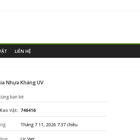
VẶT
LIÊN HỆ
Gia Nhựa Kháng UV
 cùng bạn bè
Rao Vặt:
746416
ng:
Tháng 7 11, 2026 7:37 chiều
ăng:
Uc Viet