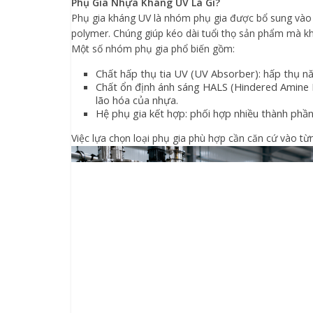
Phụ Gia Nhựa Kháng UV Là Gì?
Phụ gia kháng UV là nhóm phụ gia được bổ sung vào 
polymer. Chúng giúp kéo dài tuổi thọ sản phẩm mà khô
Một số nhóm phụ gia phổ biến gồm:
Chất hấp thụ tia UV (UV Absorber): hấp thụ năn
Chất ổn định ánh sáng HALS (Hindered Amine L
lão hóa của nhựa.
Hệ phụ gia kết hợp: phối hợp nhiều thành phần
Việc lựa chọn loại phụ gia phù hợp cần căn cứ vào từ