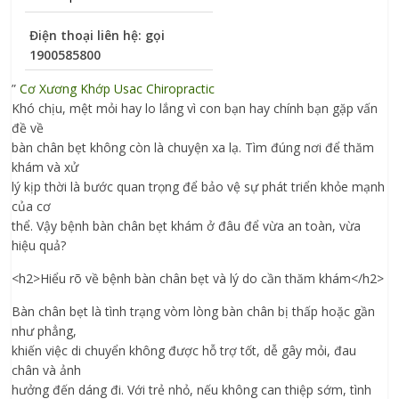
Điện thoại liên hệ: gọi
1900585800
”
Cơ Xương Khớp Usac Chiropractic
Khó chịu, mệt mỏi hay lo lắng vì con bạn hay chính bạn gặp vấn
đề về
bàn chân bẹt không còn là chuyện xa lạ. Tìm đúng nơi để thăm
khám và xử
lý kịp thời là bước quan trọng để bảo vệ sự phát triển khỏe mạnh
của cơ
thể. Vậy bệnh bàn chân bẹt khám ở đâu để vừa an toàn, vừa
hiệu quả?
<h2>Hiểu rõ về bệnh bàn chân bẹt và lý do cần thăm khám</h2>
Bàn chân bẹt là tình trạng vòm lòng bàn chân bị thấp hoặc gần
như phẳng,
khiến việc di chuyển không được hỗ trợ tốt, dễ gây mỏi, đau
chân và ảnh
hưởng đến dáng đi. Với trẻ nhỏ, nếu không can thiệp sớm, tình