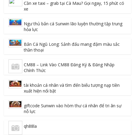
Cần xe taxi – grab tại Cà Mau? Gọi ngay, 15 phút có
xe
Ngư thủ bắn cá Sunwin lão luyện thường tập trung
hỏa lực
Bắn Cá Ngũ Long: Sảnh đấu mang đậm màu sắc
thần thoại
CM88 – Link Vào CM88 Đăng Ký & Đăng Nhập
Chính Thức
tài khoản cá nhân và tìm đến biểu tượng nạp tiền
xuất hiện nổi bật
giftcode Sunwin vào hòm thư cá nhân để tri ân sự
nỗ lực
qh88la