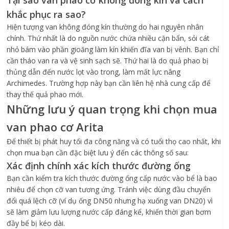
Tại sao van phao cơ không đóng kín và cách
khắc phục ra sao?
Hiện tượng van không đóng kín thường do hai nguyên nhân
chính. Thứ nhất là do nguồn nước chứa nhiều cặn bẩn, sỏi cát
nhỏ bám vào phần gioăng làm kín khiến đĩa van bị vênh. Bạn chỉ
cần tháo van ra và vệ sinh sạch sẽ. Thứ hai là do quả phao bị
thủng dẫn đến nước lọt vào trong, làm mất lực nâng
Archimedes. Trường hợp này bạn cần liên hệ nhà cung cấp để
thay thế quả phao mới.
Những lưu ý quan trọng khi chọn mua
van phao cơ Arita
Để thiết bị phát huy tối đa công năng và có tuổi thọ cao nhất, khi
chọn mua bạn cần đặc biệt lưu ý đến các thông số sau:
Xác định chính xác kích thước đường ống
Bạn cần kiểm tra kích thước đường ống cấp nước vào bể là bao
nhiêu để chọn cỡ van tương ứng. Tránh việc dùng đầu chuyển
đổi quá lệch cỡ (ví dụ ống DN50 nhưng hạ xuống van DN20) vì
sẽ làm giảm lưu lượng nước cấp đáng kể, khiến thời gian bơm
đầy bể bị kéo dài.