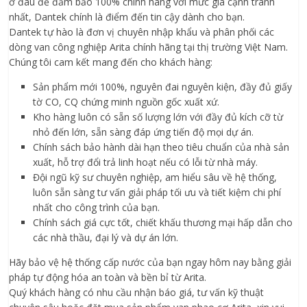
ở đâu để đảm bảo 100% chính hãng với mức giá cạnh tranh
nhất, Dantek chính là điểm đến tin cậy dành cho bạn.
Dantek tự hào là đơn vị chuyên nhập khẩu và phân phối các
dòng van công nghiệp Arita chính hãng tại thị trường Việt Nam.
Chúng tôi cam kết mang đến cho khách hàng:
Sản phẩm mới 100%, nguyên đai nguyên kiện, đầy đủ giấy
tờ CO, CQ chứng minh nguồn gốc xuất xứ.
Kho hàng luôn có sẵn số lượng lớn với đầy đủ kích cỡ từ
nhỏ đến lớn, sẵn sàng đáp ứng tiến độ mọi dự án.
Chính sách bảo hành dài hạn theo tiêu chuẩn của nhà sản
xuất, hỗ trợ đổi trả linh hoạt nếu có lỗi từ nhà máy.
Đội ngũ kỹ sư chuyên nghiệp, am hiểu sâu về hệ thống,
luôn sẵn sàng tư vấn giải pháp tối ưu và tiết kiệm chi phí
nhất cho công trình của bạn.
Chính sách giá cực tốt, chiết khấu thương mại hấp dẫn cho
các nhà thầu, đại lý và dự án lớn.
Hãy bảo vệ hệ thống cấp nước của bạn ngay hôm nay bằng giải
pháp tự động hóa an toàn và bền bỉ từ Arita.
Quý khách hàng có nhu cầu nhận báo giá, tư vấn kỹ thuật