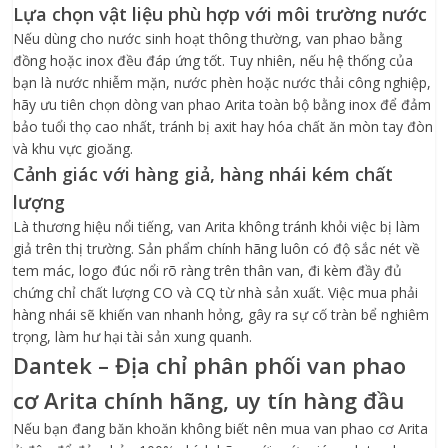
Lựa chọn vật liệu phù hợp với môi trường nước
Nếu dùng cho nước sinh hoạt thông thường, van phao bằng
đồng hoặc inox đều đáp ứng tốt. Tuy nhiên, nếu hệ thống của
bạn là nước nhiễm mặn, nước phèn hoặc nước thải công nghiệp,
hãy ưu tiên chọn dòng van phao Arita toàn bộ bằng inox để đảm
bảo tuổi thọ cao nhất, tránh bị axit hay hóa chất ăn mòn tay đòn
và khu vực gioăng.
Cảnh giác với hàng giả, hàng nhái kém chất
lượng
Là thương hiệu nổi tiếng, van Arita không tránh khỏi việc bị làm
giả trên thị trường. Sản phẩm chính hãng luôn có độ sắc nét về
tem mác, logo đúc nổi rõ ràng trên thân van, đi kèm đầy đủ
chứng chỉ chất lượng CO và CQ từ nhà sản xuất. Việc mua phải
hàng nhái sẽ khiến van nhanh hỏng, gây ra sự cố tràn bể nghiêm
trọng, làm hư hại tài sản xung quanh.
Dantek – Địa chỉ phân phối van phao
cơ Arita chính hãng, uy tín hàng đầu
Nếu bạn đang băn khoăn không biết nên mua van phao cơ Arita