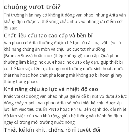
chuộng vượt trội?
Thị trường hiện nay có không ít dòng van phao, nhưng Arita vẫn
khẳng định được vị thế vững chắc nhờ vào những ưu điểm cốt
lõi sau:
Chất liệu cấu tạo cao cấp và bền bỉ
Van phao cơ Arita thường được chế tạo từ các loại vật liệu có
khả năng chống ăn mòn và chịu lực cực tốt như đồng
(Bronze/Brass) hoặc inox (thép không gỉ) cao cấp. Quả phao
thường làm bằng inox 304 hoặc inox 316 dày dặn, giúp thiết bị
có thể làm việc liên tục trong môi trường nước sinh hoạt, nước
thải nhẹ hoặc hóa chất pha loãng mà không sợ bị hoen gỉ hay
thủng bóng phao.
Khả năng chịu áp lực và nhiệt độ cao
Khác với các dòng van phao nhựa giá rẻ dễ bị nứt vỡ dưới áp lực
dòng chảy mạnh, van phao Arita sở hữu thiết kế chịu được áp
lực làm việc tiêu chuẩn PN10 hoặc PN16. Bên cạnh đó, dải nhiệt
độ làm việc của van khá rộng, giúp hệ thống vận hành ổn định
ngay cả trong môi trường nước nóng.
Thiết kế kín khít, chống rò rỉ tuyệt đối