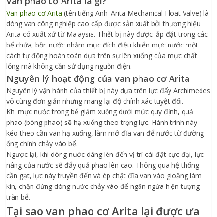
Van phao cơ Arita là gì?
Van phao cơ Arita
(tên tiếng Anh: Arita Mechanical Float Valve) là
dòng van công nghiệp cao cấp được sản xuất bởi thương hiệu
Arita có xuất xứ từ Malaysia. Thiết bị này được lắp đặt trong các
bể chứa, bồn nước nhằm mục đích điều khiển mực nước một
cách tự động hoàn toàn dựa trên sự lên xuống của mực chất
lỏng mà không cần sử dụng nguồn điện.
Nguyên lý hoạt động của van phao cơ Arita
Nguyên lý vận hành của thiết bị này dựa trên lực đẩy Archimedes
vô cùng đơn giản nhưng mang lại độ chính xác tuyệt đối.
Khi mực nước trong bể giảm xuống dưới mức quy định, quả
phao (bóng phao) sẽ hạ xuống theo trọng lực. Hành trình này
kéo theo cần van hạ xuống, làm mở đĩa van để nước từ đường
ống chính chảy vào bể.
Ngược lại, khi dòng nước dâng lên đến vị trí cài đặt cực đại, lực
nâng của nước sẽ đẩy quả phao lên cao. Thông qua hệ thống
cần gạt, lực này truyền đến và ép chặt đĩa van vào gioăng làm
kín, chặn đứng dòng nước chảy vào để ngăn ngừa hiện tượng
tràn bể.
Tại sao van phao cơ Arita lại được ưa