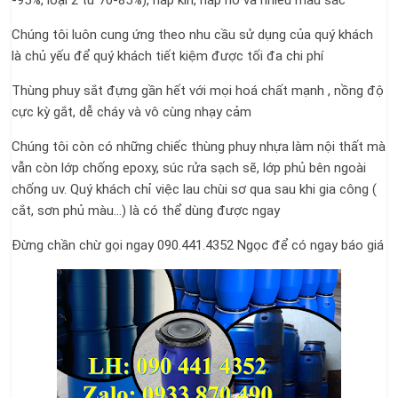
-95%, loại 2 từ 70-85%), nắp kín, nắp hở và nhiều màu sắc
Chúng tôi luôn cung ứng theo nhu cầu sử dụng của quý khách
là chủ yếu để quý khách tiết kiệm được tối đa chi phí
Thùng phuy sắt đựng gần hết với mọi hoá chất mạnh , nồng độ
cực kỳ gắt, dễ cháy và vô cùng nhạy cảm
Chúng tôi còn có những chiếc thùng phuy nhựa làm nội thất mà
vẫn còn lớp chống epoxy, súc rửa sạch sẽ, lớp phủ bên ngoài
chống uv. Quý khách chỉ việc lau chùi sơ qua sau khi gia công (
cắt, sơn phủ màu…) là có thể dùng được ngay
Đừng chần chừ gọi ngay 090.441.4352 Ngọc để có ngay báo giá