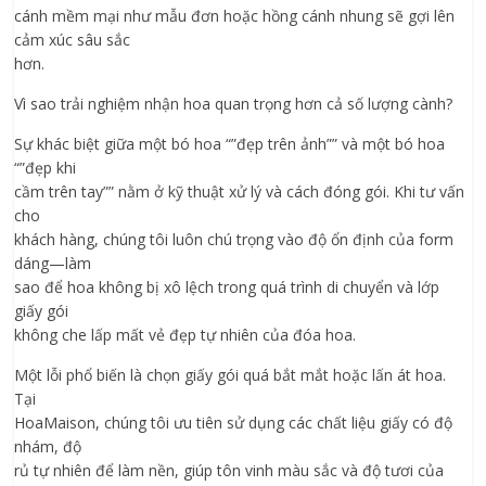
cánh mềm mại như mẫu đơn hoặc hồng cánh nhung sẽ gợi lên
cảm xúc sâu sắc
hơn.
Vì sao trải nghiệm nhận hoa quan trọng hơn cả số lượng cành?
Sự khác biệt giữa một bó hoa “”đẹp trên ảnh”” và một bó hoa
“”đẹp khi
cầm trên tay”” nằm ở kỹ thuật xử lý và cách đóng gói. Khi tư vấn
cho
khách hàng, chúng tôi luôn chú trọng vào độ ổn định của form
dáng—làm
sao để hoa không bị xô lệch trong quá trình di chuyển và lớp
giấy gói
không che lấp mất vẻ đẹp tự nhiên của đóa hoa.
Một lỗi phổ biến là chọn giấy gói quá bắt mắt hoặc lấn át hoa.
Tại
HoaMaison, chúng tôi ưu tiên sử dụng các chất liệu giấy có độ
nhám, độ
rủ tự nhiên để làm nền, giúp tôn vinh màu sắc và độ tươi của