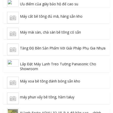
Ưu điểm của giày bảo hộ đế cao su
Máy cắt bê tông đủ mã, hàng sẵn kho
Máy mài sàn, chà sàn bê tông có sẵn
Tăng Độ Bền Sản Phẩm Với Giải Pháp Phụ Gia Nhựa
Lắp Đặt Máy Lạnh Treo Tường Panasonic Cho
Showroom
Máy xoa bê tông đánh bóng sẵn kho
máy phun vẩy bê tông, hầm taluy
Xi lanh Festo ADVU-32-15-P-A độ bền cao – chính