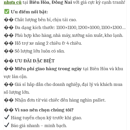
nhựa cũ
tại
Biên Hòa, Đồng Nai
với giá cực kỳ cạnh tranh!
Ưu điểm nổi bật:
��
Chất lượng bền bỉ, chịu tải cao.
��
Đa dạng kích thước: 1100×1100, 1200×1000, 1
1
00×1
3
00…
��
Phù hợp kho hàng, nhà máy, xưởng sản xuất, kho lạnh.
��
Hỗ trợ xe nâng 2 chiều & 4 chiều.
��
Số lượng lớn luôn có sẵn.
��
ƯU ĐÃI ĐẶC BIỆT
��
Miễn phí giao hàng trong ngày
tại Biên Hòa và khu
vực lân cận.
��
Giá sỉ hấp dẫn cho doanh nghiệp, đại lý và khách mua
số lượng lớn.
��
Nhận đơn từ vài chiếc đến hàng nghìn pallet.
��
Vì sao nên chọn chúng tôi?
Hàng tuyển chọn kỹ trước khi giao.
Báo giá nhanh – minh bạch.