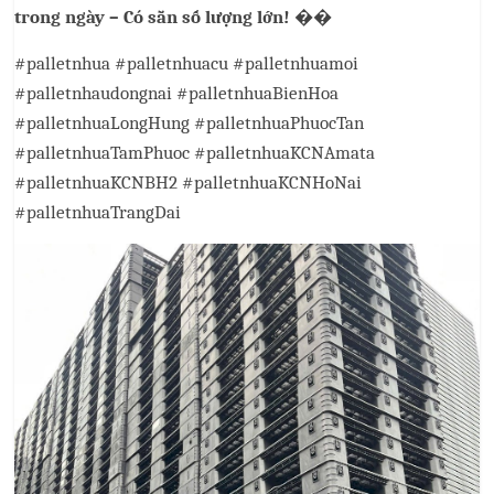
trong ngày – Có sẵn số lượng lớn!
��
#palletnhua #palletnhuacu #palletnhuamoi
#palletnhaudongnai #palletnhuaBienHoa
#palletnhuaLongHung #palletnhuaPhuocTan
#palletnhuaTamPhuoc #palletnhuaKCNAmata
#palletnhuaKCNBH2 #palletnhuaKCNHoNai
#palletnhuaTrangDai