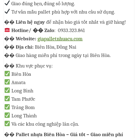
Giao đúng hẹn, đúng số lượng.
Tư vấn mẫu pallet phù hợp với nhu cầu sử dụng.
��
Liên hệ ngay
để nhận báo giá tốt nhất và giữ hàng!
Hotline
/
��
Zalo
:
0933.323.841
��
Website:
giapalletnhuacu.com
��
Địa chỉ:
Biên Hòa, Đồng Nai
��
Giao hàng miễn phí trong ngày tại Biên Hòa.
��
Khu vực phục vụ:
Biên Hòa
Amata
Long Bình
Tam Phước
Trảng Bom
Long Thành
Và các khu công nghiệp lân cận.
��
Pallet nhựa Biên Hòa – Giá tốt – Giao miễn phí