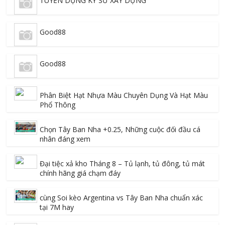
TUYỂN DỤNG KỸ SƯ XÂY DỰNG
Good88
Good88
Phân Biệt Hạt Nhựa Màu Chuyên Dụng Và Hạt Màu
Phổ Thông
Chọn Tây Ban Nha +0.25, Những cuộc đối đầu cá
nhân đáng xem
Đại tiệc xả kho Tháng 8 – Tủ lạnh, tủ đông, tủ mát
chính hãng giá chạm đáy
cùng Soi kèo Argentina vs Tây Ban Nha chuẩn xác
tại 7M hay