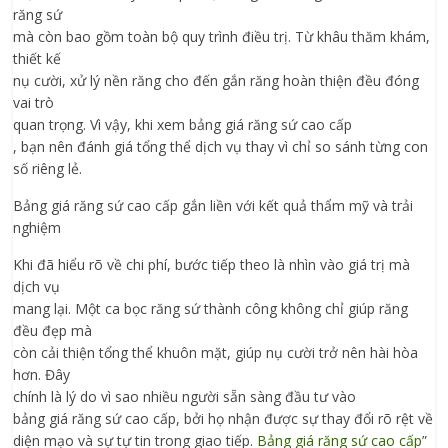
răng sứ
mà còn bao gồm toàn bộ quy trình điều trị. Từ khâu thăm khám,
thiết kế
nụ cười, xử lý nền răng cho đến gắn răng hoàn thiện đều đóng
vai trò
quan trọng. Vì vậy, khi xem bảng giá răng sứ cao cấp
, bạn nên đánh giá tổng thể dịch vụ thay vì chỉ so sánh từng con
số riêng lẻ.
Bảng giá răng sứ cao cấp gắn liền với kết quả thẩm mỹ và trải
nghiệm
Khi đã hiểu rõ về chi phí, bước tiếp theo là nhìn vào giá trị mà
dịch vụ
mang lại. Một ca bọc răng sứ thành công không chỉ giúp răng
đều đẹp mà
còn cải thiện tổng thể khuôn mặt, giúp nụ cười trở nên hài hòa
hơn. Đây
chính là lý do vì sao nhiều người sẵn sàng đầu tư vào
bảng giá răng sứ cao cấp, bởi họ nhận được sự thay đổi rõ rệt về
diện mạo và sự tự tin trong giao tiếp.
Bảng giá răng sứ cao cấp
”