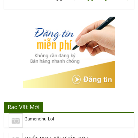
Rao Vặt Mới
Gamenohu Lol