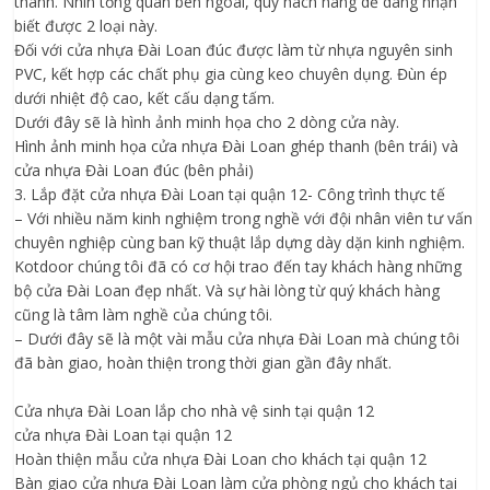
thanh. Nhìn tổng quan bên ngoài, quý hách hàng dễ dàng nhận
biết được 2 loại này.
Đối với cửa nhựa Đài Loan đúc được làm từ nhựa nguyên sinh
PVC, kết hợp các chất phụ gia cùng keo chuyên dụng. Đùn ép
dưới nhiệt độ cao, kết cấu dạng tấm.
Dưới đây sẽ là hình ảnh minh họa cho 2 dòng cửa này.
Hình ảnh minh họa cửa nhựa Đài Loan ghép thanh (bên trái) và
cửa nhựa Đài Loan đúc (bên phải)
3. Lắp đặt cửa nhựa Đài Loan tại quận 12- Công trình thực tế
– Với nhiều năm kinh nghiệm trong nghề với đội nhân viên tư vấn
chuyên nghiệp cùng ban kỹ thuật lắp dựng dày dặn kinh nghiệm.
Kotdoor chúng tôi đã có cơ hội trao đến tay khách hàng những
bộ cửa Đài Loan đẹp nhất. Và sự hài lòng từ quý khách hàng
cũng là tâm làm nghề của chúng tôi.
– Dưới đây sẽ là một vài mẫu cửa nhựa Đài Loan mà chúng tôi
đã bàn giao, hoàn thiện trong thời gian gần đây nhất.
Cửa nhựa Đài Loan lắp cho nhà vệ sinh tại quận 12
cửa nhựa Đài Loan tại quận 12
Hoàn thiện mẫu cửa nhựa Đài Loan cho khách tại quận 12
Bàn giao cửa nhựa Đài Loan làm cửa phòng ngủ cho khách tại