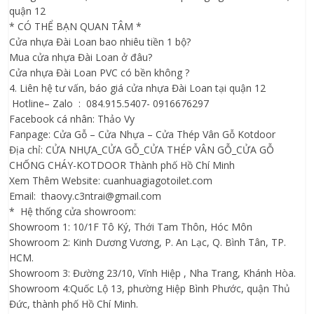
quận 12
* CÓ THỂ BẠN QUAN TÂM *
Cửa nhựa Đài Loan bao nhiêu tiền 1 bộ?
Mua cửa nhựa Đài Loan ở đâu?
Cửa nhựa Đài Loan PVC có bền không ?
4. Liên hệ tư vấn, báo giá cửa nhựa Đài Loan tại quận 12
Hotline– Zalo : 084.915.5407- 0916676297
Facebook cá nhân: Thảo Vy
Fanpage: Cửa Gỗ – Cửa Nhựa – Cửa Thép Vân Gỗ Kotdoor
Địa chỉ: CỬA NHỰA_CỬA GỖ_CỬA THÉP VÂN GỖ_CỬA GỖ
CHỐNG CHÁY-KOTDOOR Thành phố Hồ Chí Minh
Xem Thêm Website: cuanhuagiagotoilet.com
Email: thaovy.c3ntrai@gmail.com
* Hệ thống cửa showroom:
Showroom 1: 10/1F Tô Ký, Thới Tam Thôn, Hóc Môn
Showroom 2: Kinh Dương Vương, P. An Lạc, Q. Bình Tân, TP.
HCM.
Showroom 3: Đường 23/10, Vĩnh Hiệp , Nha Trang, Khánh Hòa.
Showroom 4:Quốc Lộ 13, phường Hiệp Bình Phước, quận Thủ
Đức, thành phố Hồ Chí Minh.