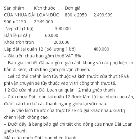
Sản phẩm
Kích thước
Đơn giá
CỬA NHỰA ĐÀI LOAN ĐÚC
800 x 2050
2.499.999
900 x 2150
2.549.000
Nẹp chỉ (1 bộ)
300.000
Bản lề (3 cái)
60.000
Khóa tròn trơn
200.000
Lắp đặt tại quận 12 ( số lượng 1 bộ)
400.000
– Giá trên chưa bao gồm thuế VAT 8%
– Báo giá chi tiết đã bao gồm giá cánh khung và các phụ kiện cơ
bản đi kèm, chưa bao gồm phí vận chuyển.
– Giá có thể chênh lệch tùy thuộc và kích thước cửa thực tế và
phí vận chuyển sẽ tùy thuộc vào vị trí công trình thực tế.
1.2 Giá cửa nhựa Đài Loan tại quận 12 mẫu ghép thanh
– Cửa nhựa Đài Loan tại quận 12 được làm từ loại nhựa cao cấp,
được cấu tạo từ các thanh ngang ghép lại với nhau.
– Tùy vào kích thước cửa thực tế sẽ có giá khác nhau. Giá trị
chênh lệch không cao.
– Dưới đây là bảng báo giá chi tiết cho dòng cửa nhựa Đài Loan
ghép thanh.
Mẫu cửa nhựa Đài Loan ghép thanh