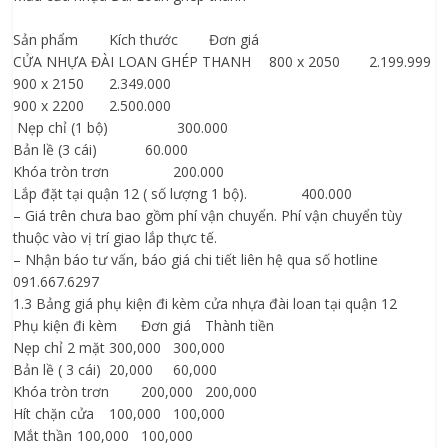
Sản phẩm
Kích thước
Đơn giá
CỬA NHỰA ĐÀI LOAN GHÉP THANH
800 x 2050
2.199.999
900 x 2150
2.349.000
900 x 2200
2.500.000
Nẹp chỉ (1 bộ)
300.000
Bản lề (3 cái)
60.000
Khóa tròn trơn
200.000
Lắp đặt tại quận 12 ( số lượng 1 bộ).
400.000
– Giá trên chưa bao gồm phí vận chuyển. Phí vận chuyển tùy
thuộc vào vị trí giao lắp thực tế.
– Nhận báo tư vấn, báo giá chi tiết liên hệ qua số hotline
091.667.6297
1.3 Bảng giá phụ kiện đi kèm cửa nhựa đài loan tại quận 12
Phụ kiện đi kèm
Đơn giá
Thành tiền
Nẹp chỉ 2 mặt
300,000
300,000
Bản lề ( 3 cái)
20,000
60,000
Khóa tròn trơn
200,000
200,000
Hít chặn cửa
100,000
100,000
Mắt thần
100,000
100,000