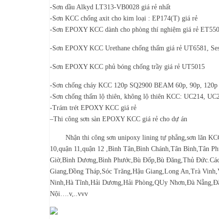
-Sơn dầu Alkyd LT313-VB0028 giá rẻ nhất
-Sơn KCC chống axit cho kim loại : EP174(T) giá rẻ
-Sơn EPOXY KCC dành cho phòng thí nghiệm giá rẻ ET5500
-Sơn EPOXY KCC Urethane chống thấm giá rẻ UT6581, Ses
-Sơn EPOXY KCC phủ bóng chống trầy giá rẻ UT5015
-Sơn chống cháy KCC 120p SQ2900 BEAM 60p, 90p, 120p
-Sơn chống thấm lộ thiên, không lộ thiên KCC: UC214, UC2
-Trám trét EPOXY KCC giá rẻ
–
Thi công sơn sàn EPOXY KCC giá rẻ cho dự án
Nh
ậ
n thi công s
ơ
n unipoxy lining t
ự
ph
ẳ
ng,s
ơ
n lăn KC
10,qu
ậ
n 11,qu
ậ
n 12 ,Bình Tân,Bình Chánh,Tân Bình,Tân P
Gi
ờ
,Bình D
ươ
ng,Bình Ph
ướ
c,Bù Đ
ố
p,Bù Đăng,Th
ủ
Đ
ứ
c.Các
Giang,Đ
ồ
ng Tháp,Sóc Trăng,H
ậ
u Giang,Long An,Trà Vinh,
Ninh,Hà Tĩnh,H
ả
i D
ươ
ng,H
ả
i Phòng,QUy Nh
ơ
n,Đà N
ẵ
ng,Đ
N
ộ
i….v,..vvv