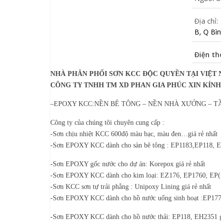
Địa chỉ:
B, Q Bì
Điện th
NHÀ PHÂN PHỐI SƠN KCC ĐỘC QUYỀN TẠI VIỆT
CÔNG TY TNHH TM XD PHAN GIA PHÚC XIN KÍNH
–EPOXY KCC:NỀN BÊ TÔNG – NỀN NHÀ XƯỞNG – TẦNG
Công ty của chúng tôi chuyên cung cấp :
-Sơn chịu nhiệt KCC 600độ màu bạc, màu đen…giá rẻ nhất
-Sơn EPOXY KCC dành cho sàn bê tông : EP1183,EP118, ET
-S
ơn EPOXY gốc nước cho dự án
: Korepox giá rẻ nhất
-Sơn EPOXY KCC dành cho kim loại: EZ176, EP1760, EP(1
-Sơn KCC sơn tự trải phẳng : Unipoxy Lining giá rẻ nhất
-Sơn EPOXY KCC dành cho hồ nước uống sinh hoạt :EP1775
-S
ơn
EPOXY KCC dành cho hồ nước thải: EP118, EH2351 gi