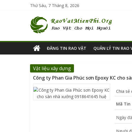
Thứ Sáu, 7 Tháng 8, 2026
ĐĂNG TIN RAO VẶT
QUẢN LÝ TIN RAO 
Vật liệu xây dựng
Công ty Phan Gia Phúc sơn Epoxy KC cho s
Chia sẻ
Mã Tin 
Ngày đă
Người đ