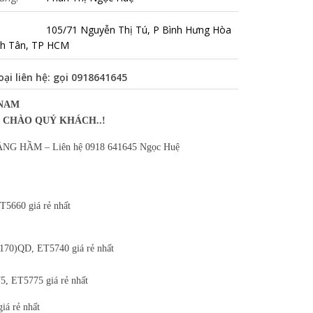
105/71 Nguyễn Thị Tú, P Bình Hưng Hòa
nh Tân, TP HCM
oại liên hệ: gọi
0918641645
 NAM
 CHÀO QUÝ KHÁCH..!
 HẦM – Liên hệ 0918 641645 Ngọc Hu
ệ
5660 giá rẻ nhất
70)QD, ET5740 giá rẻ nhất
, ET5775 giá rẻ nhất
á rẻ nhất