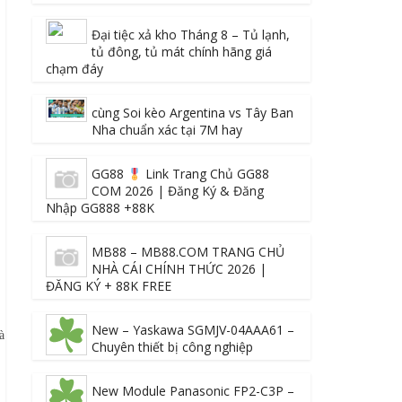
Đại tiệc xả kho Tháng 8 – Tủ lạnh,
tủ đông, tủ mát chính hãng giá
chạm đáy
cùng Soi kèo Argentina vs Tây Ban
Nha chuẩn xác tại 7M hay
GG88
Link Trang Chủ GG88
COM 2026 | Đăng Ký & Đăng
Nhập GG888 +88K
MB88 – MB88.COM TRANG CHỦ
NHÀ CÁI CHÍNH THỨC 2026 |
ĐĂNG KÝ + 88K FREE
New – Yaskawa SGMJV-04AAA61 –
à
Chuyên thiết bị công nghiệp
New Module Panasonic FP2-C3P –