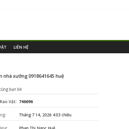
VẶT
LIÊN HỆ
àn nhà xưởng 0918641645 huệ
 cùng bạn bè
Rao Vặt:
746696
ng:
Tháng 7 14, 2026 4:03 chiều
ăng:
Phan Thị Ngọc Huệ