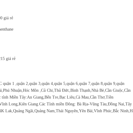
 giá rẻ
enthane
15 giá rẻ
C qu
ậ
n 1 ,qu
ậ
n 2,qu
ậ
n 3,qu
ậ
n 4,qu
ậ
n 5,qu
ậ
n 6,qu
ậ
n 7,qu
ậ
n 8,qu
ậ
n 9,qu
ậ
n
hú,Phú Nhu
ậ
n,Hóc Môn ,C
ủ
Chi,Th
ủ
Đ
ứ
c,Bình Th
ạ
nh,Nhà Bè,C
ầ
n Giu
ộ
c,C
ầ
n
 t
ỉ
nh Mi
ề
n Tây:An Giang,B
ế
n Tre,B
ạ
c Liêu,Cà Mau,C
ầ
n Th
ơ
,Ti
ề
n
Vĩnh Long,Kiên Giang.Các T
ỉ
nh mi
ề
n Đông: Bà R
ị
a-Vũng Tàu,Đ
ồ
ng Nai,Tây
ăK Lak,Qu
ả
ng Ngãi,Qu
ả
ng Nam,Thái Nguyên,Yên Bái,Vĩnh Phúc,B
ắ
c Ninh,H