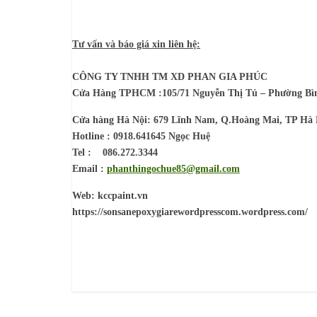
Tư vấn và báo giá xin liên hệ:
CÔNG TY TNHH TM XD PHAN GIA PHÚC
Cửa Hàng TPHCM :105/71 Nguyễn Thị Tú – Phường Bì
Cửa hàng Hà Nội: 679 Lĩnh Nam, Q.Hoàng Mai, TP Hà 
Hotline : 0918.641645 Ngọc Huệ
Tel : 086.272.3344
Email :
phanthingochue85@gmail.com
Web: kccpaint.vn
https://sonsanepoxygiarewordpresscom.wordpress.com/