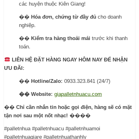
các huyện thuộc Kiên Giang!
��
Hóa đơn, chứng từ đầy đủ
cho doanh
nghiệp.
��
Kiểm tra hàng thoải mái
trước khi thanh
toán.
LIÊN HỆ ĐẶT HÀNG NGAY HÔM NAY ĐỂ NHẬN
ƯU ĐÃI:
��
Hotline/Zalo:
0933.323.841 (24/7)
��
Website:
giapalletnhuacu.com
��
Chỉ cần nhắn tin hoặc gọi điện, hàng sẽ có mặt
tận nơi sau một nốt nhạc!
����
#palletnhua #palletnhuacu #palletnhuamoi
#palletnhuagiare #palletnhuathanhly