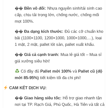
��
️
Bền vô đối:
Nhựa nguyên sinh/tái sinh cao
cấp, chịu tải trọng lớn, chống nước, chống mối
mọt 100%.
��
Đa dạng kích thước:
Đủ các cỡ chuẩn kho
bãi (1100×1100, 1200×1000, 1000×1000,…), loại
1 mặt, 2 mặt, pallet lót sàn, pallet xuất khẩu.
��
Giá cả cạnh tranh:
Mua lẻ giá tốt – Mua sỉ
giá xưởng siêu hời!
Có đầy đủ
Pallet mới 100%
và
Pallet cũ (độ
mới 85-95%)
tiết kiệm tối đa chi phí!
CAM KẾT DỊCH VỤ:
��
Giao hàng siêu tốc:
Hỗ trợ giao nhanh tận
nơi tại TP. Rạch Giá, Phú Quốc, Hà Tiên và tất cả