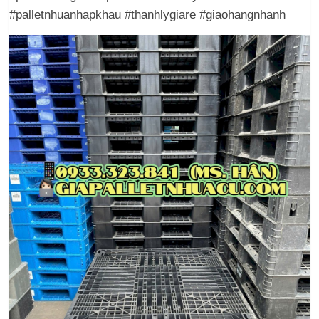
#palletnhuanhapkhau #thanhlygiare #giaohangnhanh