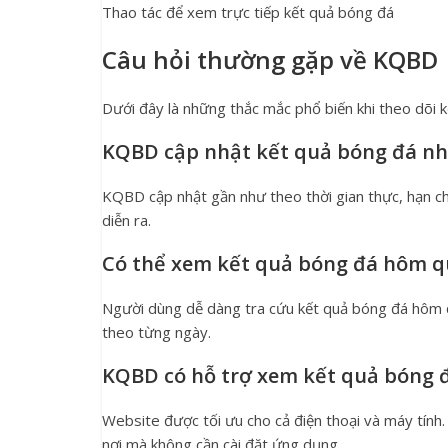
Thao tác để xem trực tiếp kết quả bóng đá
Câu hỏi thường gặp về KQBD
Dưới đây là những thắc mắc phổ biến khi theo dõi 
KQBD cập nhật kết quả bóng đá n
KQBD cập nhật gần như theo thời gian thực, hạn chế
diễn ra.
Có thể xem kết quả bóng đá hôm q
Người dùng dễ dàng tra cứu kết quả bóng đá hôm qu
theo từng ngày.
KQBD có hỗ trợ xem kết quả bóng đ
Website được tối ưu cho cả điện thoại và máy tính.
nơi mà không cần cài đặt ứng dụng.