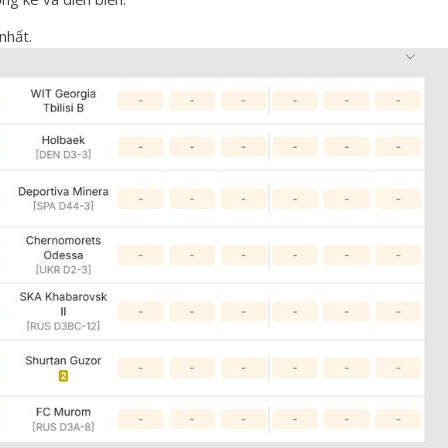
nhất.