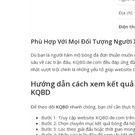
Địa chỉ:
Điện th
Phù Hợp Với Mọi Đối Tượng Người
Dù bạn là người hâm mộ bóng đá đơn thuần muốn cậ
sâu về các trận đấu, KQBD.de.com đều đáp ứng đầy 
nhật vượt trội chính là những yếu tố giúp website 
Hướng dẫn cách xem kết quả 
KQBD
Để theo dõi
KQBD
nhanh chóng, bạn chỉ cần thực h
Bước 1: Truy cập website KQBD.de.com trên đ
Bước 2: Chọn chuyên mục kết quả bóng đá hô
Bước 3: Lọc theo giải đấu hoặc thời gian mon
Bước 4: Nhấp vào trận đấu để xem chi tiết thố