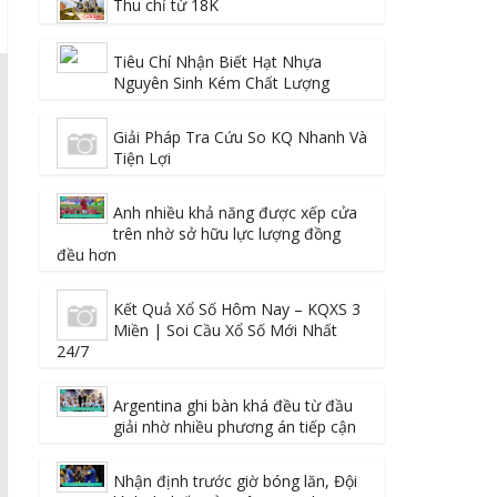
Thu chỉ từ 18K
Tiêu Chí Nhận Biết Hạt Nhựa
Nguyên Sinh Kém Chất Lượng
Giải Pháp Tra Cứu So KQ Nhanh Và
Tiện Lợi
Anh nhiều khả năng được xếp cửa
trên nhờ sở hữu lực lượng đồng
đều hơn
Kết Quả Xổ Số Hôm Nay – KQXS 3
Miền | Soi Cầu Xổ Số Mới Nhất
24/7
Argentina ghi bàn khá đều từ đầu
giải nhờ nhiều phương án tiếp cận
Nhận định trước giờ bóng lăn, Đội