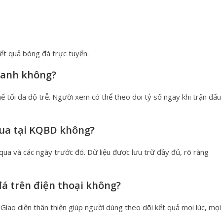
kết quả bóng đá trực tuyến.
hanh không?
 tối đa độ trễ. Người xem có thể theo dõi tỷ số ngay khi trận đấu
ua tại KQBD không?
a và các ngày trước đó. Dữ liệu được lưu trữ đầy đủ, rõ ràng
á trên điện thoại không?
 Giao diện thân thiện giúp người dùng theo dõi kết quả mọi lúc, mọi