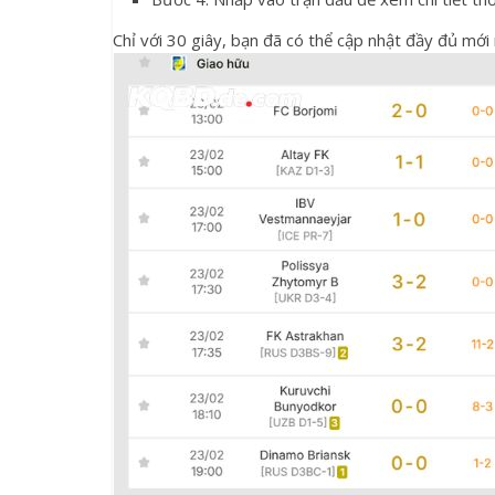
Chỉ với 30 giây, bạn đã có thể cập nhật đầy đủ mới 