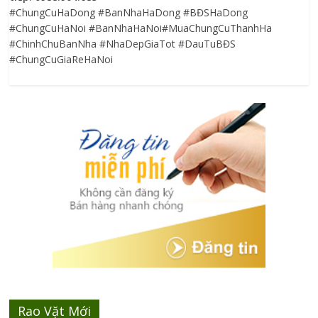
#ChungCuHaDong #BanNhaHaDong #BĐSHaDong
#ChungCuHaNoi #BanNhaHaNoi#MuaChungCuThanhHa
#ChinhChuBanNha #NhaDepGiaTot #DauTuBĐS
#ChungCuGiaReHaNoi
Rao Vặt Mới