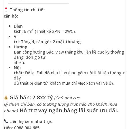
Thông tin chi tiết
căn hộ:
Diện
tích:
67m² (Thiết kế 2PN – 2WC).
Vị
trí:
Tầng 4,
căn góc 2 mặt thoáng
.
Hướng:
Ban công hướng Bắc, view thẳng khu liền kề cực kỳ thoáng
đãng, đón gió tự
nhiên.
Nội
thất:
Để lại
Full đồ
như hình (bao gồm nội thất liền tường +
đầy
đủ thiết bị điện tử, khách mua chỉ việc xách vali về ở).
Giá bán:
2,8xx tỷ
(Chủ nhà cực
kỳ thiện chí bán, có thương lượng trực tiếp cho khách mua
Hỗ trợ vay ngân hàng lãi suất ưu đãi.
nhanh)
.
Liên hệ xem nhà trực
tiếp:
0988.904.685