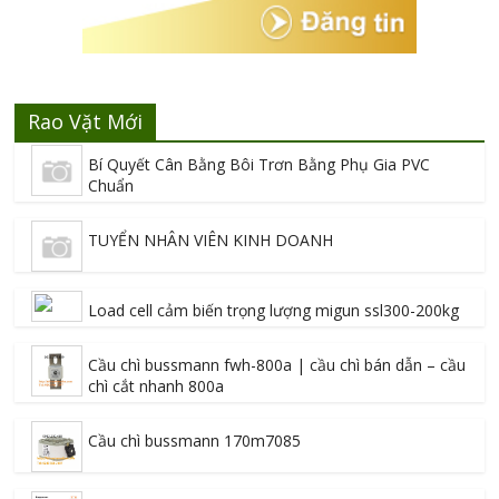
Rao Vặt Mới
Bí Quyết Cân Bằng Bôi Trơn Bằng Phụ Gia PVC
Chuẩn
TUYỂN NHÂN VIÊN KINH DOANH
Load cell cảm biến trọng lượng migun ssl300-200kg
Cầu chì bussmann fwh-800a | cầu chì bán dẫn – cầu
chì cắt nhanh 800a
Cầu chì bussmann 170m7085