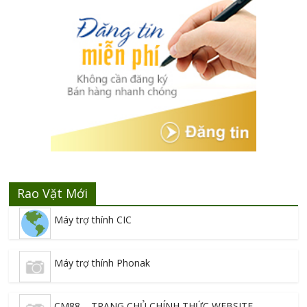
Rao Vặt Mới
Máy trợ thính CIC
Máy trợ thính Phonak
CM88 – TRANG CHỦ CHÍNH THỨC WEBSITE