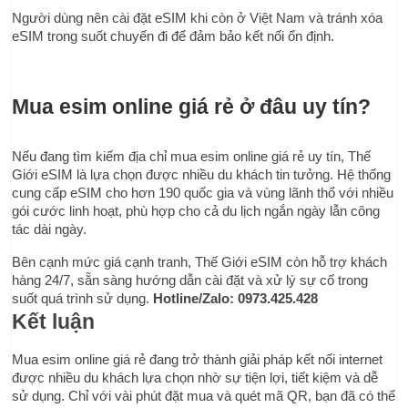
Người dùng nên cài đặt eSIM khi còn ở Việt Nam và tránh xóa 
eSIM trong suốt chuyến đi để đảm bảo kết nối ổn định.
Mua esim online giá rẻ ở đâu uy tín?
Nếu đang tìm kiếm địa chỉ mua esim online giá rẻ uy tín, Thế 
Giới eSIM là lựa chọn được nhiều du khách tin tưởng. Hệ thống 
cung cấp eSIM cho hơn 190 quốc gia và vùng lãnh thổ với nhiều 
gói cước linh hoạt, phù hợp cho cả du lịch ngắn ngày lẫn công 
tác dài ngày.
Bên cạnh mức giá cạnh tranh, Thế Giới eSIM còn hỗ trợ khách 
hàng 24/7, sẵn sàng hướng dẫn cài đặt và xử lý sự cố trong 
suốt quá trình sử dụng. 
Hotline/Zalo: 0973.425.428
Kết luận
Mua esim online giá rẻ đang trở thành giải pháp kết nối internet 
được nhiều du khách lựa chọn nhờ sự tiện lợi, tiết kiệm và dễ 
sử dụng. Chỉ với vài phút đặt mua và quét mã QR, bạn đã có thể 