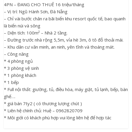
4PN – ĐANG CHO THUÊ 16 triệu/tháng
– Vị trí: Ngũ Hành Sơn, Đà Nẵng
– Chỉ vài bước chân ra bãi biển khu resort quốc tế, bao quanh
là biển núi và sông
– Diện tích: 100m² – Nhà 2 tầng.
– Đường trước nhà rộng 5,5m, vỉa hè 3m, ô tô đỗ thoải mái.
– Khu dân cư văn minh, an ninh, yên tĩnh và thoáng mát.
– Công năng
* 4 phòng ngủ
* 3 phòng vệ sinh
* 1 phòng khách
* 1 bếp
* Full nội thất: giường, tủ, điều hòa, máy giặt, tủ lạnh, bếp, bàn
ghế….
* giá bán 7ty2 ( có thương lượng chút )
* Liên hệ chính chủ: Huệ – 0962820709
* Môi giới có khách phù hợp vui lòng liên hệ để hợp tác